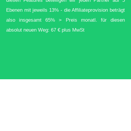
diesen Features beteiligen wir jeden Partner auf 5
Ebenen mit jeweils 13% - die Affiliateprovision beträgt
er geht`s 
also insgesamt 65% > Preis monatl. für diesen
absolut neuen Weg: 67 € plus MwSt
eldung für
2. Teil de