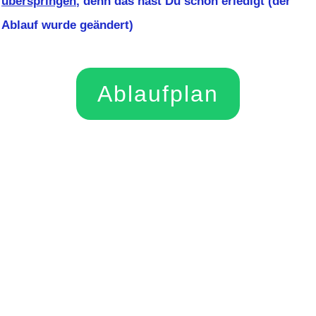
überspringen
, denn das hast Du schon erledigt (der
Ablauf wurde geändert)
Ablaufplan
Hier geht`s zur
Anmeldung für den 2.
Teil des Marketing-