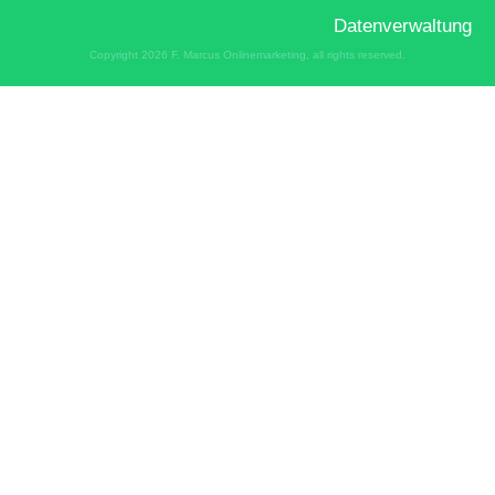
Datenverwaltung
Copyright
2026
F. Marcus Onlinemarketing
, all rights reserved.