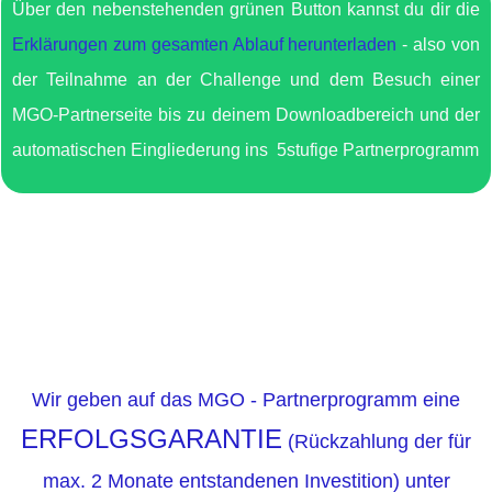
Über den nebenstehenden grünen Button kannst du dir die
Erklärungen zum gesamten Ablauf herunterladen
- also von
der Teilnahme an der Challenge und dem Besuch einer
MGO-Partnerseite bis zu deinem Downloadbereich und der
automatischen Eingliederung ins 5stufige Partnerprogramm
zum Ablaufplan
Wir geben auf das MGO - Partnerprogramm eine
ERFOLGSGARANTIE
(Rückzahlung der für
max. 2 Monate entstandenen Investition) unter